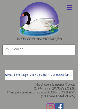
Nivel cota Lago Vichuquén: 1,20 mnrs (31/07/2026)
Nivel cota Laguna Torca:
0,74
mnrs
(31/07/2026)
Precipitación acumulada 2026: 501,9
mm
(
513 mm total
2025)