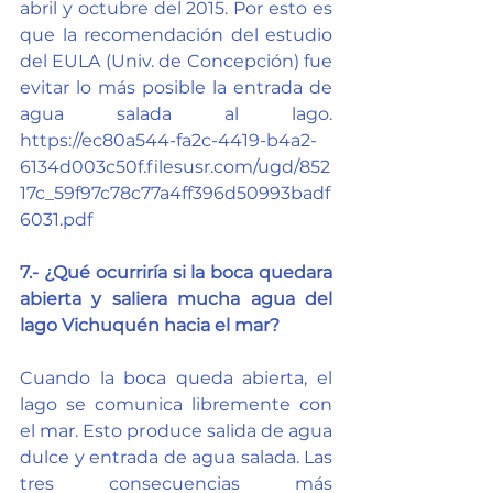
abril y octubre del 2015. Por esto es 
que la recomendación del estudio 
del EULA (Univ. de Concepción) fue 
evitar lo más posible la entrada de 
agua salada al lago. 
https://ec80a544-fa2c-4419-b4a2-
6134d003c50f.filesusr.com/ugd/852
17c_59f97c78c77a4ff396d50993badf
6031.pdf
7.- ¿Qué ocurriría si la boca quedara 
abierta y saliera mucha agua del 
lago Vichuquén hacia el mar?
Cuando la boca queda abierta, el 
lago se comunica libremente con 
el mar. Esto produce salida de agua 
dulce y entrada de agua salada. Las 
tres consecuencias más 