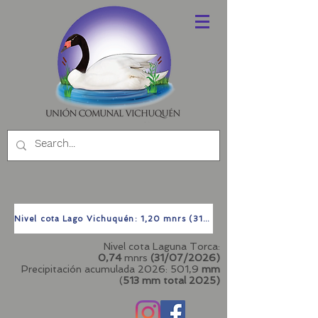
Nivel cota Lago Vichuquén: 1,20 mnrs (31/07/2026)
Nivel cota Laguna Torca:
0,74
mnrs
(31/07/2026)
Precipitación acumulada 2026: 501,9
mm
(
513 mm total
2025)