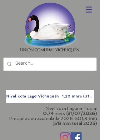
Nivel cota Lago Vichuquén: 1,20 mnrs (31/07/2026)
Nivel cota Laguna Torca:
0,74
mnrs
(31/07/2026)
Precipitación acumulada 2026: 501,9
mm
(
513 mm total
2025)