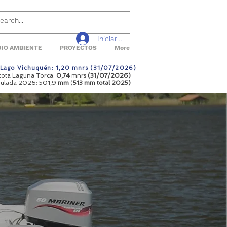
Iniciar sesión
IO AMBIENTE
PROYECTOS
More
a Lago Vichuquén: 1,20 mnrs (31/07/2026)
 cota Laguna Torca:
0,74
mnrs
(31/07/2026)
mulada 2026: 501,9
mm
(
513 mm total
2025)