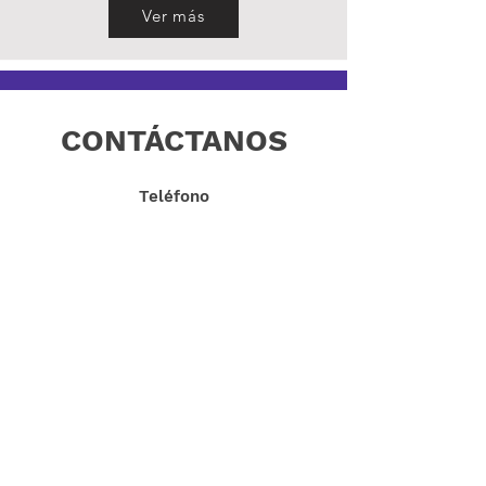
Ver más
CONTÁCTANOS
Teléfono
+56 9 9294 5095
Email
contacto@ucvichuquen.cl