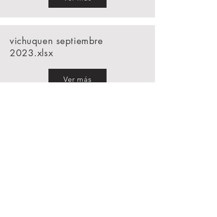
vichuquen septiembre
2023.xlsx
Ver más
CONTÁCTANOS
Teléfono
+56 9 9294 5095
Email
contacto@ucvichuquen.cl