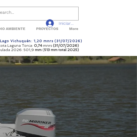
Iniciar sesión
IO AMBIENTE
PROYECTOS
More
a Lago Vichuquén: 1,20 mnrs (31/07/2026)
 cota Laguna Torca:
0,74
mnrs
(31/07/2026)
mulada 2026: 501,9
mm
(
513 mm total
2025)