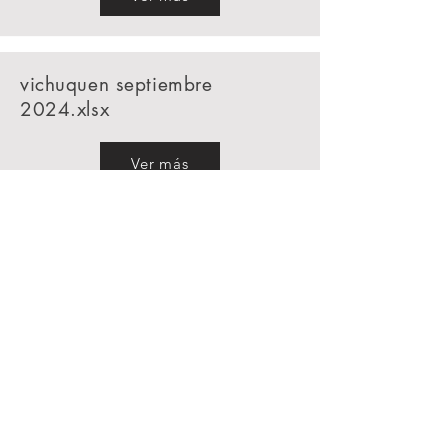
vichuquen septiembre
2024.xlsx
Ver más
CONTÁCTANOS
Teléfono
+56 9 9294 5095
Email
contacto@ucvichuquen.cl