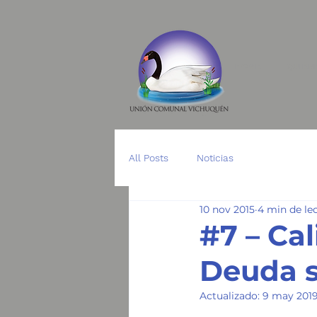
HOME
QUIÉN
All Posts
Noticias
10 nov 2015
4 min de le
#7 – Ca
Deuda s
Actualizado:
9 may 201