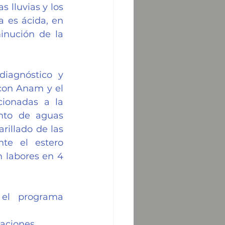
lluvias y los 
 es ácida, en 
inución de la 
iagnóstico y 
con Anam y el 
ionadas a la 
nto de aguas 
illado de las 
te el estero 
 labores en 4 
el programa 
laciones 