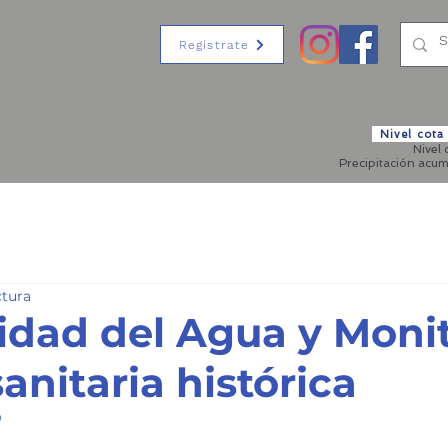
Regístrate
ES SOMOS
INFORMACIÓN
CONCESIONES
CUOTAS
MED
Nivel cot
Nivel
Precipitación acu
ctura
lidad del Agua y Moni
anitaria histórica
9