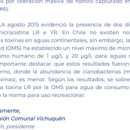
 por liberación masiva de fósforo capturado en
 #6
).
LA agosto 2015 evidenció la presencia de dos dif
microcistina LR e YR. En Chile no existen no
s toxinas en aguas continentales, sin embargo, la
ud (OMS) ha establecido un nivel máximo de micro
mo humano de 1 μg/L y 20 μg/L para aguas re
mportante destacar que estos resultados fueron
erno, donde la abundancia de cianobacterias (m
xinas), es menor. Según los resultados, se sobrep
la toxina LR por la OMS para agua de consumo p
 la norma para uso recreacional.
tamente,
Unión Comunal Vichuquén
, presidente