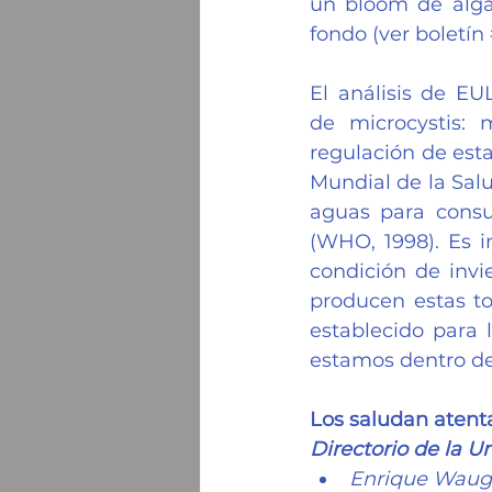
un bloom de algas
fondo (
ver boletín
El análisis de EU
de microcystis: 
regulación de esta
Mundial de la Sal
aguas para consu
(WHO, 1998). Es i
condición de invi
producen estas to
establecido para 
estamos dentro de
Los saludan aten
Directorio de la 
Enrique Waugh