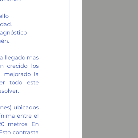
llo 
idad.
iagnóstico 
uén.
a llegado mas 
 crecido los 
 mejorado la 
er todo este 
solver.
nes) ubicados 
nima entre el 
0 metros. En 
sto contrasta 