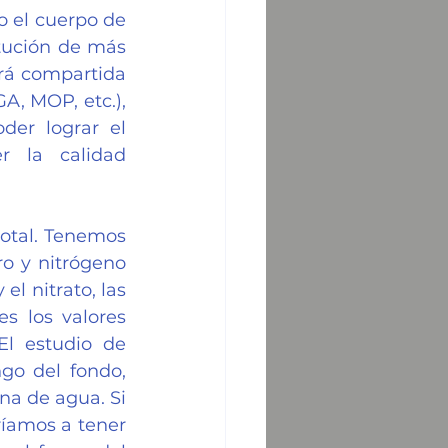
 el cuerpo de 
tución de más 
rá compartida 
, MOP, etc.), 
er lograr el 
 la calidad 
total. Tenemos 
o y nitrógeno 
el nitrato, las 
 los valores 
l estudio de 
go del fondo, 
a de agua. Si 
íamos a tener 