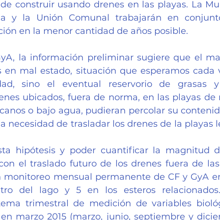
de construir usando drenes en las playas. La Muni
ria y la Unión Comunal trabajarán en conjunt
ación en la menor cantidad de años posible.
yA, la información preliminar sugiere que el ma
s en mal estado, situación que esperamos cada 
dad, sino el eventual reservorio de grasas y
renes ubicados, fuera de norma, en las playas de
canos o bajo agua, pudieran percolar su contenido 
a necesidad de trasladar los drenes de la playas le
ta hipótesis y poder cuantificar la magnitud d
on el traslado futuro de los drenes fuera de las 
n monitoreo mensual permanente de CF y GyA en 
ntro del lago y 5 en los esteros relacionados
ema trimestral de medición de variables biológ
 en marzo 2015 (marzo, junio, septiembre y dici