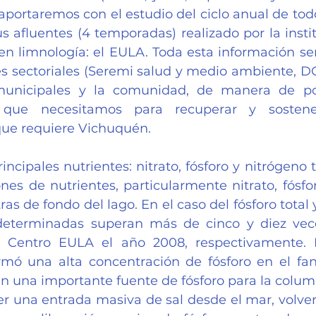
aportaremos con el estudio del ciclo anual de todo
s afluentes (4 temporadas) realizado por la insti
 en limnología: el EULA. Toda esta información se
s sectoriales (Seremi salud y medio ambiente, DGA
municipales y la comunidad, de manera de pod
 que necesitamos para recuperar y sostener
ue requiere Vichuquén.
incipales nutrientes: nitrato, fósforo y nitrógeno 
nes de nutrientes, particularmente nitrato, fósfor
ras de fondo del lago. En el caso del fósforo total y 
determinadas superan más de cinco y diez veces
l Centro EULA el año 2008, respectivamente. E
mó una alta concentración de fósforo en el fan
n una importante fuente de fósforo para la column
er una entrada masiva de sal desde el mar, volver