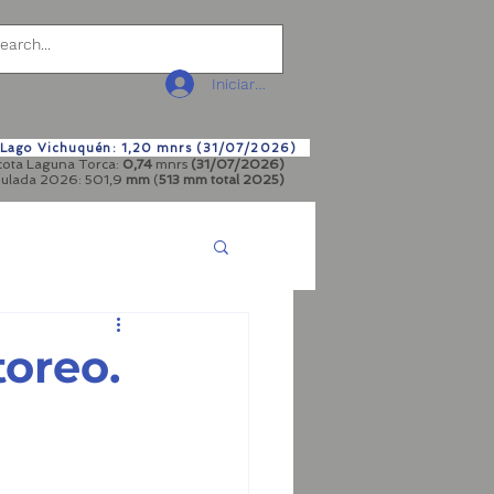
Iniciar sesión
IO AMBIENTE
PROYECTOS
More
a Lago Vichuquén: 1,20 mnrs (31/07/2026)
 cota Laguna Torca:
0,74
mnrs
(31/07/2026)
mulada 2026: 501,9
mm
(
513 mm total
2025)
toreo.