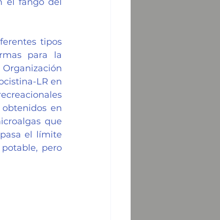
 el fango del 
erentes tipos 
rmas para la 
 Organización 
cistina-LR en 
creacionales 
 obtenidos en 
icroalgas que 
asa el límite 
otable, pero 