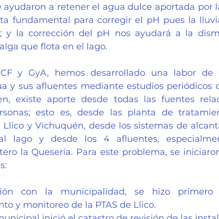
ayudaron a retener el agua dulce aportada por las 
lta fundamental para corregir el pH pues la lluvia
s; y la corrección del pH nos ayudará a la dism
lga que flota en el lago.
CF y GyA, hemos desarrollado una labor de d
a y sus afluentes mediante estudios periódicos 
, existe aporte desde todas las fuentes relac
rsonas; esto es, desde las planta de tratamie
 Llico y Vichuquén, desde los sistemas de alcantar
al lago y desde los 4 afluentes, especialmen
ero la Quesería. Para este problema, se iniciaron
s:
ión con la municipalidad, se hizo primero 
to y monitoreo de la PTAS de Llico.
unicipal inició el catastro de revisión de las insta