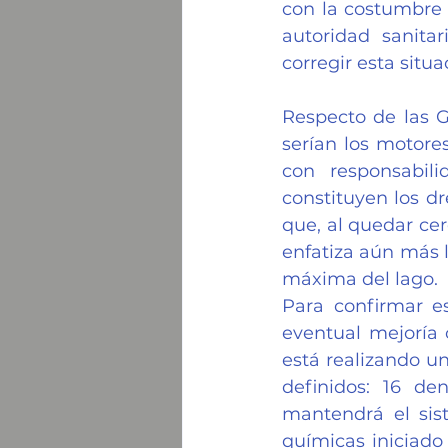
con la costumbre 
autoridad sanita
corregir esta situ
Respecto de las G
serían los motore
con responsabili
constituyen los d
que, al quedar cer
enfatiza aún más l
máxima del lago.
Para confirmar es
eventual mejoría c
está realizando u
definidos: 16 de
mantendrá el sist
químicas iniciado