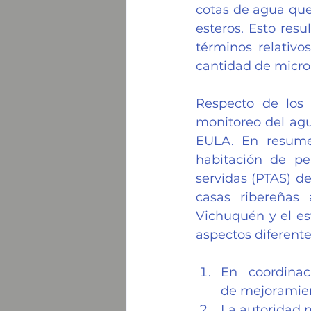
cotas de agua que 
esteros. Esto resu
términos relativo
cantidad de microa
Respecto de los 
monitoreo del agu
EULA. En resumen
habitación de pe
servidas (PTAS) de
casas ribereñas 
Vichuquén y el est
aspectos diferente
En coordinac
de mejoramien
La autoridad m