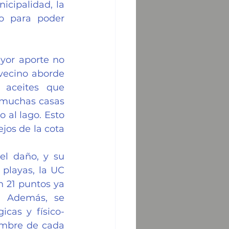
cipalidad, la 
o para poder 
yor aporte no 
vecino aborde 
 aceites que 
 muchas casas 
al lago. Esto 
jos de la cota 
el daño, y su 
playas, la UC 
21 puntos ya 
. Además, se 
icas y físico-
embre de cada 