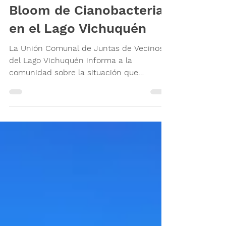
5 nov 2025
3 min de lectura
Bloom de Cianobacterias
en el Lago Vichuquén
La Unión Comunal de Juntas de Vecinos
del Lago Vichuquén informa a la
comunidad sobre la situación que
actualmente afecta al ecosistema del
lago, producto de la floración (bloom) de
la cianobacteria Microcystis aeruginosa .
Consideramos fundamental entregar
información clara, responsable y basada
en antecedentes técnicos para contribuir
a la protección de la salud pública y
promover acciones oportunas frente a
esta situación. 1. ¿Por qué ocurre este
bloom? El sistema acuá