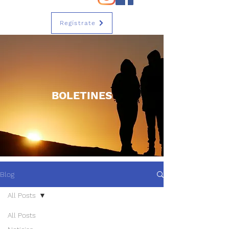
Regístrate
BOLETINES
Blog
All Posts
All Posts