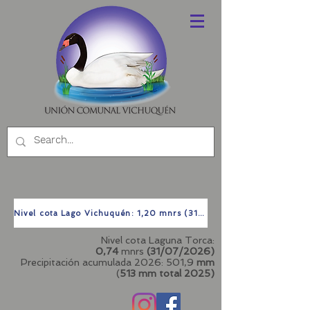
Nivel cota Lago Vichuquén: 1,20 mnrs (31/07/2026)
Nivel cota Laguna Torca:
0,74
mnrs
(31/07/2026)
Precipitación acumulada 2026: 501,9
mm
(
513 mm total
2025)