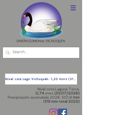
Nivel cota Lago Vichuquén: 1,20 mnrs (31/07/2026)
Nivel cota Laguna Torca:
0,74
mnrs
(31/07/2026)
Precipitación acumulada 2026: 501,9
mm
(
513 mm total
2025)