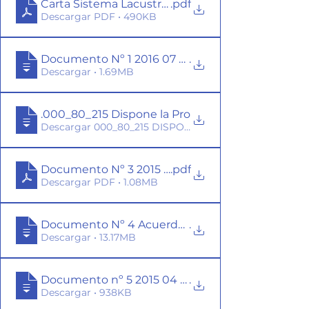
Carta Sistema Lacustre Llico-Torca-Vichuquén
.pdf
Descargar PDF • 490KB
.
Documento Nº 1 2016 07 14 OR
Descargar • 1.69MB
Documento Nº 2 2015 04 24 ORD NR. 12
.000_80_215 Dispone la Prohibición para el Desar
Documento Nº 3 2015 Proceso Nº 8790688 Minu
.pdf
Descargar PDF • 1.08MB
Documento Nº 4 Acuerdo Voluntario para la Gesti
.
Descargar • 13.17MB
Documento nº 5 2015 04 09 Respuesta de Cona
.
Descargar • 938KB