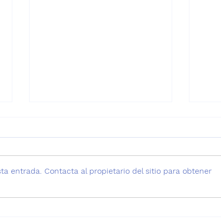
a entrada. Contacta al propietario del sitio para obtener
Bloom de Cianobacterias
Grav
en el Lago Vichuquén
ambi
Vic