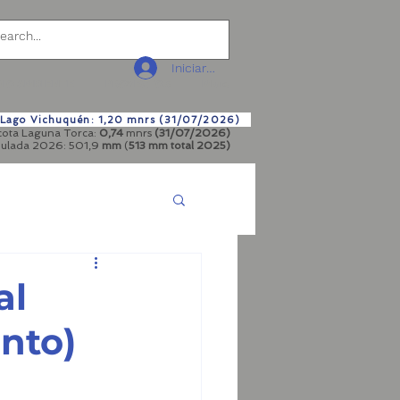
Iniciar sesión
IO AMBIENTE
PROYECTOS
More
a Lago Vichuquén: 1,20 mnrs (31/07/2026)
 cota Laguna Torca:
0,74
mnrs
(31/07/2026)
mulada 2026: 501,9
mm
(
513 mm total
2025)
al
nto)