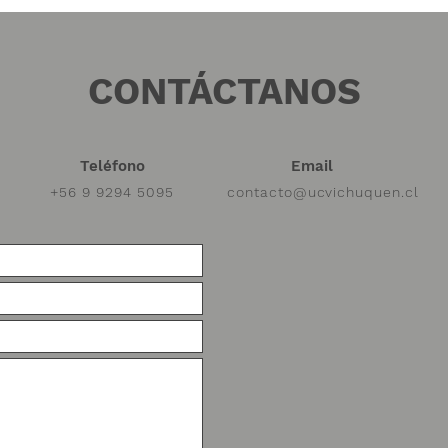
CONTÁCTANOS
Teléfono
Email
+56 9 9294 5095
contacto@ucvichuquen.cl