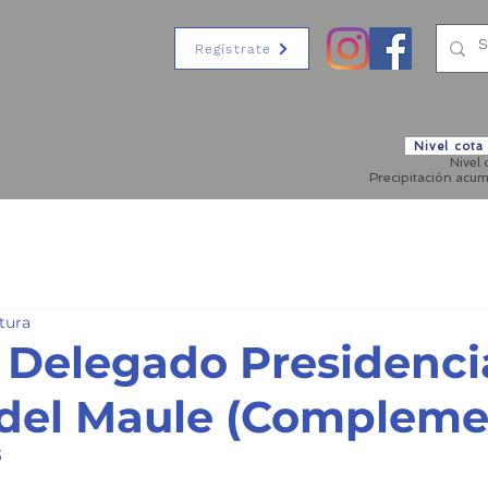
Regístrate
ES SOMOS
INFORMACIÓN
CONCESIONES
CUOTAS
MED
Nivel cot
Nivel
Precipitación acu
ctura
l Delegado Presidenci
del Maule (Compleme
3