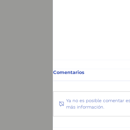
Comentarios
Ya no es posible comentar est
más información.
30ª Asamblea
informativa JJVVs y
Unión Comunal Lago