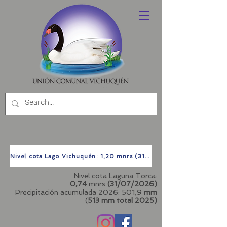
Nivel cota Lago Vichuquén: 1,20 mnrs (31/07/2026)
Nivel cota Laguna Torca:
0,74
mnrs
(31/07/2026)
Precipitación acumulada 2026: 501,9
mm
(
513 mm total
2025)